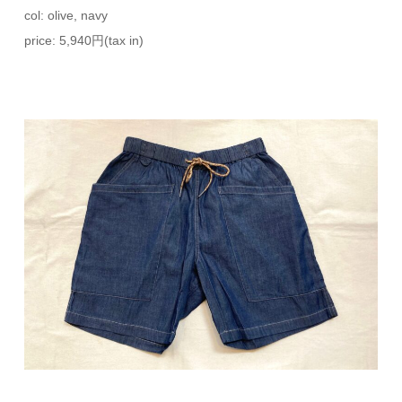
col: olive, navy
price: 5,940円(tax in)