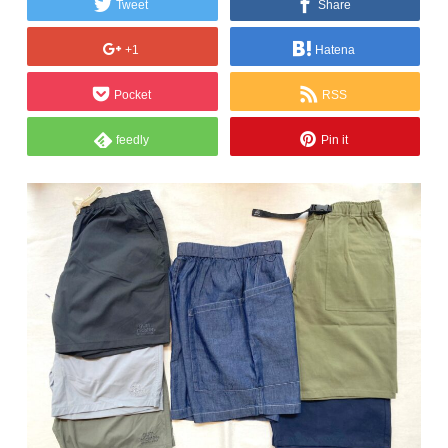
Tweet
Share
+1
Hatena
Pocket
RSS
feedly
Pin it