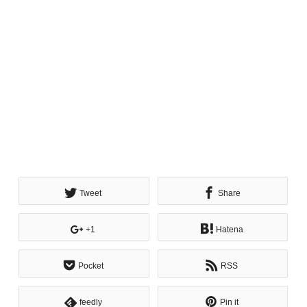
Tweet
Share
+1
Hatena
Pocket
RSS
feedly
Pin it