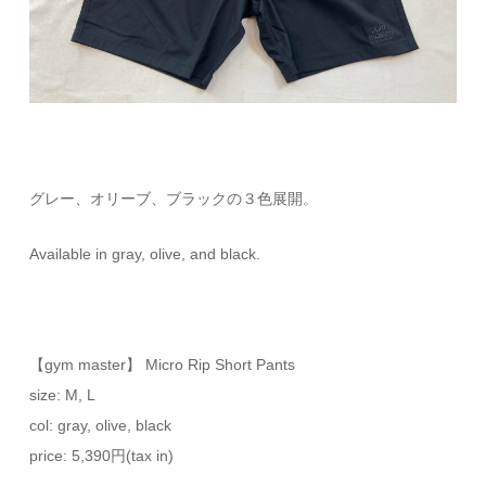
グレー、オリーブ、ブラックの３色展開。
Available in gray, olive, and black.
【gym master】 Micro Rip Short Pants
size: M, L
col: gray, olive, black
price: 5,390円(tax in)