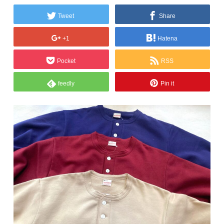
Tweet
Share
+1
Hatena
Pocket
RSS
feedly
Pin it