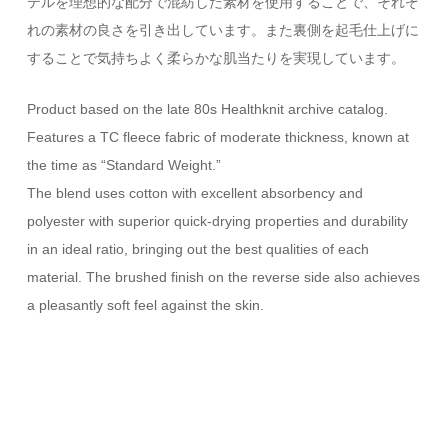
テルを理想的な配分で混紡した素材を使用することで、それぞ
れの素材の良さを引き出しています。また裏側を起毛仕上げに
することで気持ちよく柔らかな肌当たりを実現しています。
Product based on the late 80s Healthknit archive catalog.
Features a TC fleece fabric of moderate thickness, known at
the time as “Standard Weight.”
The blend uses cotton with excellent absorbency and
polyester with superior quick-drying properties and durability
in an ideal ratio, bringing out the best qualities of each
material. The brushed finish on the reverse side also achieves
a pleasantly soft feel against the skin.