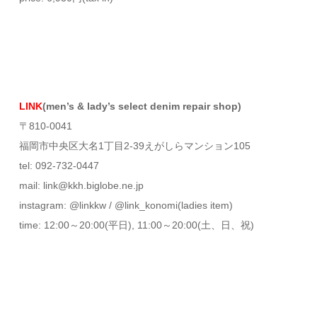
LINK
(men’s & lady’s select denim repair shop)
〒810-0041
福岡市中央区大名1丁目2-39えがしらマンション105
tel: 092-732-0447
mail: link@kkh.biglobe.ne.jp
instagram: @linkkw / @link_konomi(ladies item)
time: 12:00～20:00(平日), 11:00～20:00(土、日、祝)