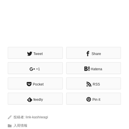
Tweet
Share
+1
Hatena
Pocket
RSS
feedly
Pin it
投稿者:
link-kashiwagi
入荷情報