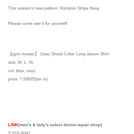
This season’s new pattern: Random Stripe Navy
Please come see it for yourself!
【gym master】 2way Shawl Collar Long sleeve Shirt
size: M, L, XL
col: blue, navy
price: 7,590円(tax in)
LINK
(men’s & lady’s select denim repair shop)
〒810-0041