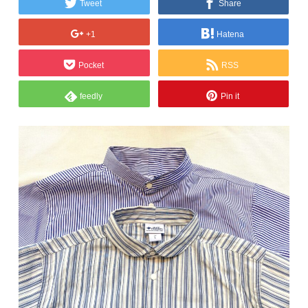
Tweet
Share
+1
Hatena
Pocket
RSS
feedly
Pin it