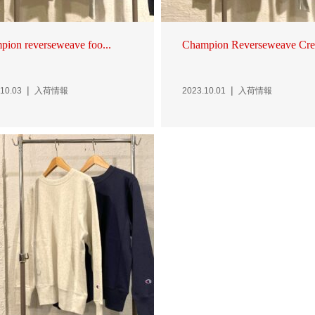
pion reverseweave foo...
Champion Reverseweave Cre.
10.03
入荷情報
2023.10.01
入荷情報