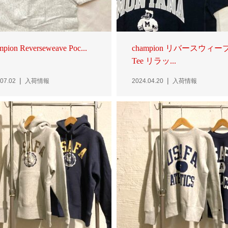
pion Reverseweave Poc...
champion リバースウィー
Tee リラッ...
07.02
入荷情報
2024.04.20
入荷情報