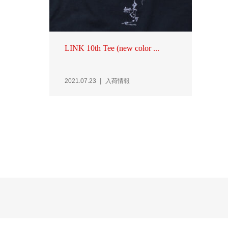
LINK 10th Tee (new color ...
2021.07.23
入荷情報