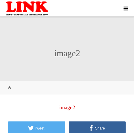
image2
image2
Tweet
Share