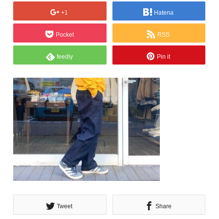
+1
Hatena
Pocket
RSS
feedly
Pin it
Tweet
Share