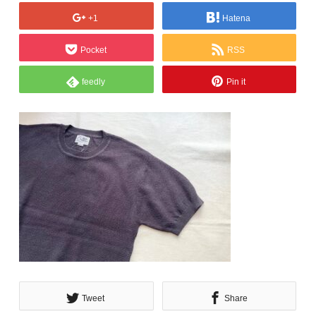
+1
Hatena
Pocket
RSS
feedly
Pin it
Tweet
Share