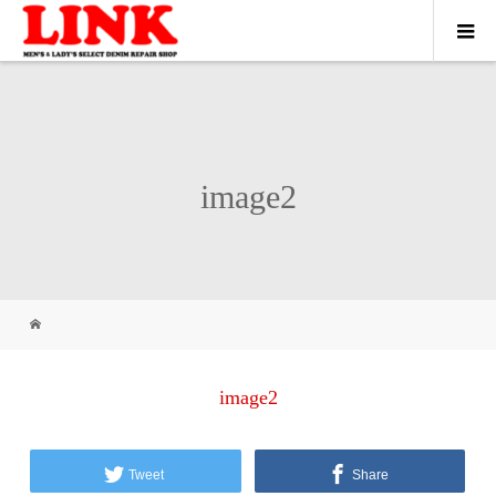
image2
image2
Tweet
Share