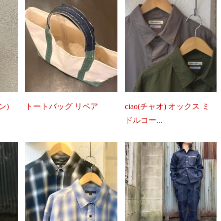
ン)
トートバッグ リペア
ciao(チャオ) オックス ミ
ドルコー...