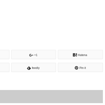
+1
Hatena
feedly
Pin it