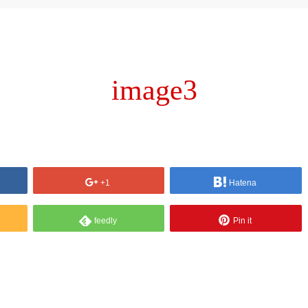
image3
+1
Hatena
feedly
Pin it