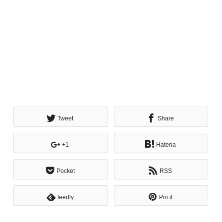
Tweet
Share
+1
Hatena
Pocket
RSS
feedly
Pin it