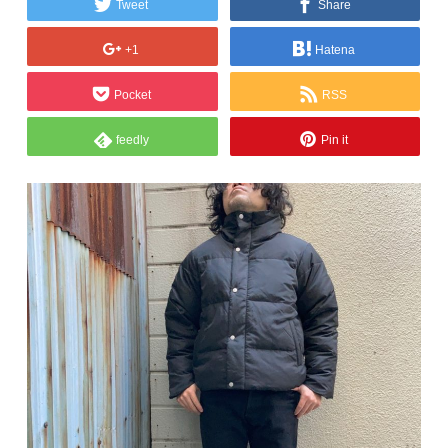
Tweet
Share
+1
Hatena
Pocket
RSS
feedly
Pin it