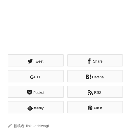
Tweet
Share
+1
Hatena
Pocket
RSS
feedly
Pin it
投稿者:
link-kashiwagi