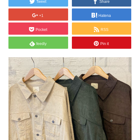
Tweet
Share
+1
Hatena
Pocket
RSS
feedly
Pin it