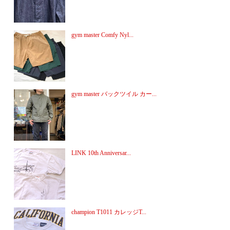
gym master Comfy Nyl...
gym master バックツイル カー...
LINK 10th Anniversar...
champion T1011 カレッジT...