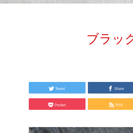
ブラック
Tweet
Share
Pocket
RSS