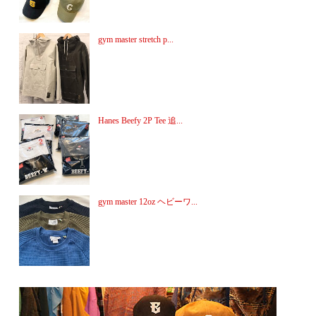
gym master stretch p...
Hanes Beefy 2P Tee 追...
gym master 12oz ヘビーワ...