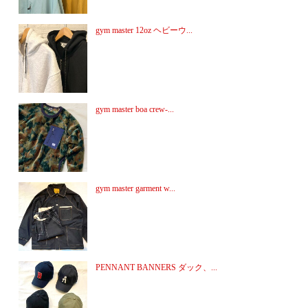
gym master 12oz ヘビーウ...
gym master boa crew-...
gym master garment w...
PENNANT BANNERS ダック、...