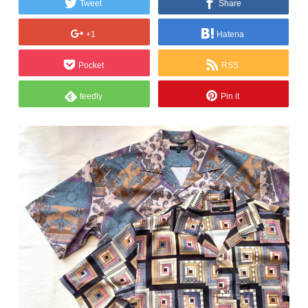
Tweet
Share
+1
Hatena
Pocket
RSS
feedly
Pin it