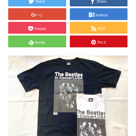
Tweet
Share
+1
Hatena
Pocket
RSS
feedly
Pin it