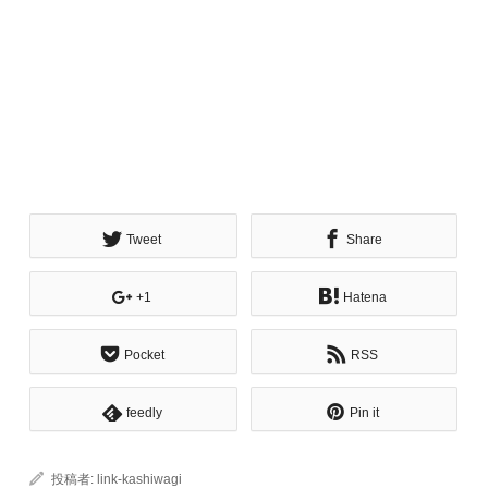
Tweet
Share
+1
Hatena
Pocket
RSS
feedly
Pin it
投稿者:
link-kashiwagi