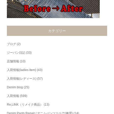
カテゴリー
ブログ
(2)
ジーパン日記
(33)
店舗情報
(10)
入荷情報(ladies item)
(43)
入荷情報(レディース)
(57)
Denim blog
(25)
入荷情報
(599)
Re,LINK（リメイク商品）
(13)
Denim Pants Repair / デニムパンツリペア(修理)
(14)