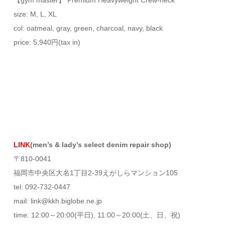
size: M, L, XL
col: oatmeal, gray, green, charcoal, navy, black
price: 5,940円(tax in)
LINK
(men’s & lady’s select denim repair shop)
〒810-0041
福岡市中央区大名1丁目2-39えがしらマンション105
tel: 092-732-0447
mail: link@kkh.biglobe.ne.jp
time: 12:00～20:00(平日), 11:00～20:00(土、日、祝)