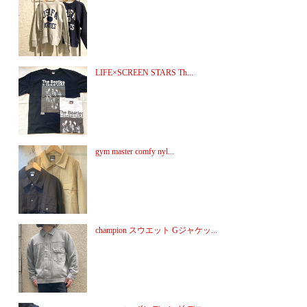
LIFE×SCREEN STARS Th...
gym master comfy nyl...
champion スウエット Gジャケッ...