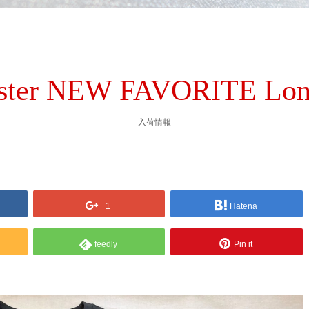
ster NEW FAVORITE Long
入荷情報
+1
Hatena
feedly
Pin it