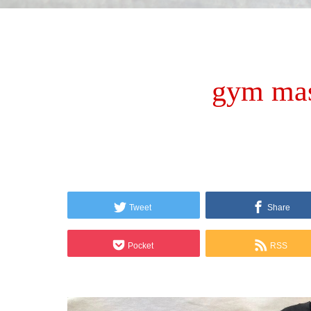
gym ma
Tweet
Share
Pocket
RSS