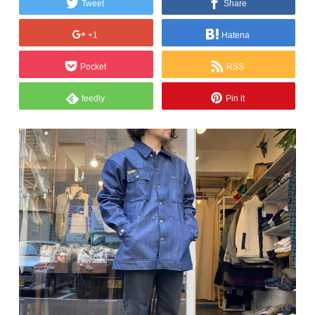
Tweet
Share
+1
Hatena
Pocket
RSS
feedly
Pin it