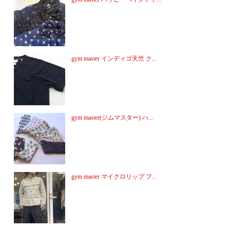
gym master インディゴ天竺 ク...
gym master(ジムマスター) ハ...
gym master マイクロリップ フ...