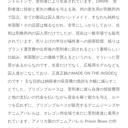
ンドルトンで、受刑者により生産されています。1989年、受
刑者達に技術と更生の機会を与える為、州の更生局が刑務所内
で設立。全ての製品は囚人達のハンドメイド、すなわち純粋な
米国製！その品質は侮るなかれ、非常にしっかりしており、当
初は刑務所内の囚人用だけでしたが、現在は一般市場でも販売
されています。売り上げの半分が犠牲者への損害賠償、残りは
ブランド運営費や出所後の受刑者に回されるという素晴らしい
仕組み。米国製がこの価格で買えるというのも、そういった背
景があるからなのです。生産だけでなく、広報用モデルなども
囚人達がこなしており、正真正銘のMADE ON THE INSIDEな
のです！ 主な目的は納税者の収容費の負担を大幅に減らすこ
とでした。プリズンブルースは、受刑者に彼ら自身の投獄費用
と他の支払いの代金を払いながら賃金を稼ぐ能力を与え、ルー
ツを忘れずに、プリズンブルースが販売するデニムジーンズや
デニムアパレルは、オレゴン州全域で未だに受刑者達に着用さ
れています。アメリカ製のデニムアパレル Prison Blues の作