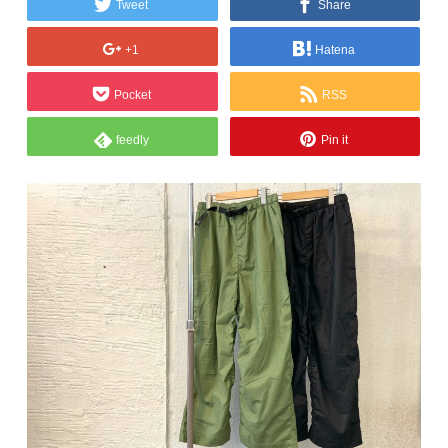
Tweet
Share
+1
Hatena
Pocket
RSS
feedly
Pin it