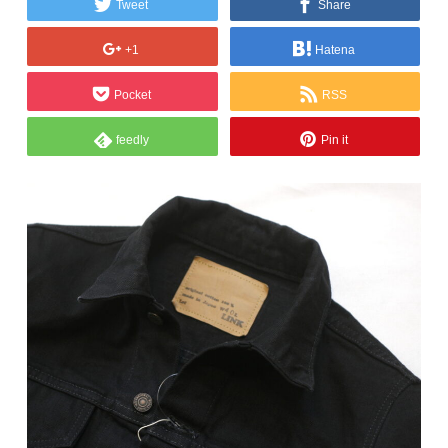
Tweet
Share
+1
Hatena
Pocket
RSS
feedly
Pin it