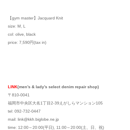
【gym master】Jacquard Knit
size: M, L
col: olive, black
price: 7,590円(tax in)
LINK
(men’s & lady’s select denim repair shop)
〒810-0041
福岡市中央区大名1丁目2-39えがしらマンション105
tel: 092-732-0447
mail: link@kkh.biglobe.ne.jp
time: 12:00～20:00(平日), 11:00～20:00(土、日、祝)