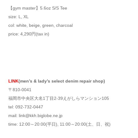
【gym master】5.6oz S/S Tee
size: L, XL
col: white, beige, green, charcoal
price: 4,290円(tax in)
LINK
(men’s & lady’s select denim repair shop)
〒810-0041
福岡市中央区大名1丁目2-39えがしらマンション105
tel: 092-732-0447
mail: link@kkh.biglobe.ne.jp
time: 12:00～20:00(平日), 11:00～20:00(土、日、祝)