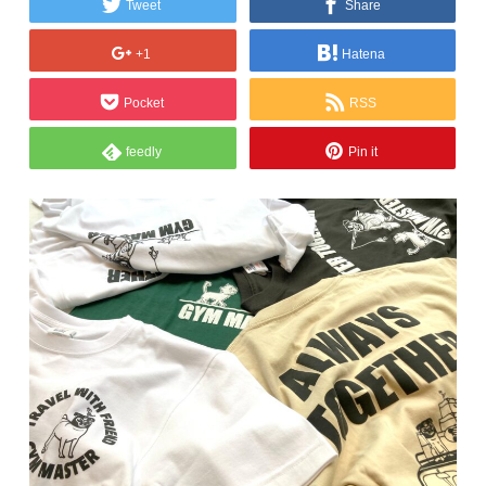
Tweet
Share
+1
Hatena
Pocket
RSS
feedly
Pin it