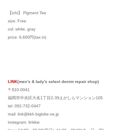
【ichi】 Pigment Tee
size: Free
col: white, gray
price: 6,600円(tax in)
LINK
(men’s & lady’s select denim repair shop)
〒810-0041
福岡市中央区大名1丁目2-39えがしらマンション105
tel: 092-732-0447
mail: link@kkh.biglobe.ne.jp
instagram: linkkw