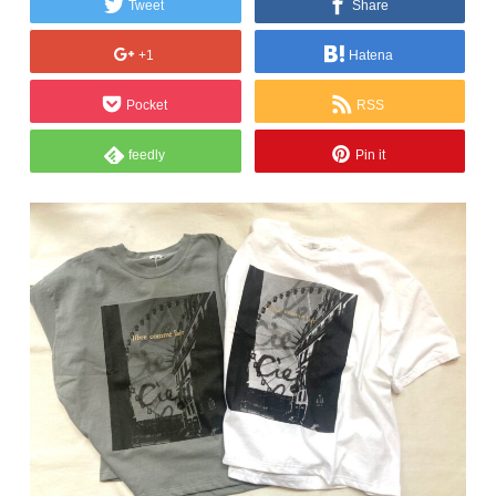
Tweet
Share
+1
Hatena
Pocket
RSS
feedly
Pin it