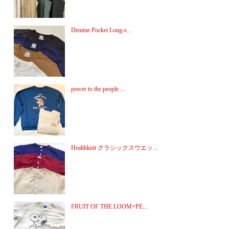
Denime Pocket Long-s...
power to the people ...
Healthknit クラシックスウエッ...
FRUIT OF THE LOOM×PE...