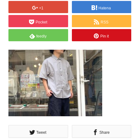
+1
Hatena
Pocket
RSS
feedly
Pin it
Tweet
Share