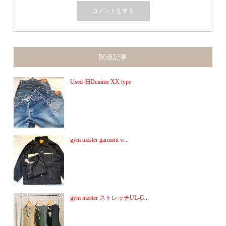
関連記事
Used 旧Denime XX type
gym master garment w...
gym master ストレッチUL-G...