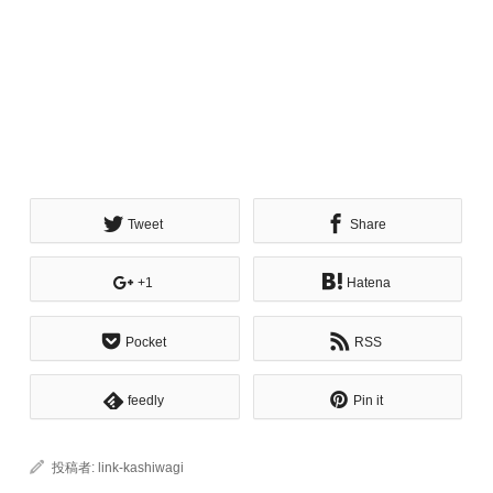
Tweet
Share
+1
Hatena
Pocket
RSS
feedly
Pin it
投稿者:
link-kashiwagi