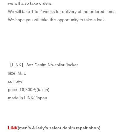
we will also take orders.
We will take 1 to 2 weeks for delivery of the ordered items.
We hope you will take this opportunity to take a look.
【LINK】 8oz Denim No-collar Jacket
size: M, L
col: o/w
price: 16,500円(tax in)
made in LINK/ Japan
LINK
(men’s & lady’s select denim repair shop)