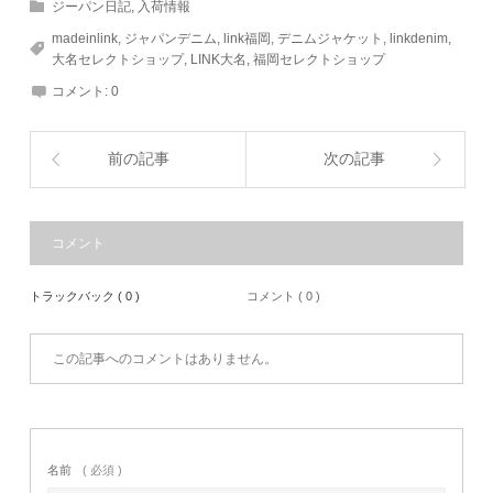
ジーパン日記
,
入荷情報
madeinlink
,
ジャパンデニム
,
link福岡
,
デニムジャケット
,
linkdenim
,
大名セレクトショップ
,
LINK大名
,
福岡セレクトショップ
コメント:
0
前の記事
次の記事
コメント
トラックバック ( 0 )
コメント ( 0 )
この記事へのコメントはありません。
名前
( 必須 )