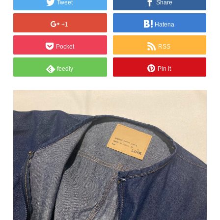
Tweet
Share
+1
Hatena
Pocket
RSS
feedly
Pin it