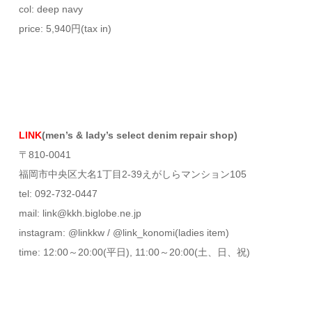
col: deep navy
price: 5,940円(tax in)
LINK
(men’s & lady’s select denim repair shop)
〒810-0041
福岡市中央区大名1丁目2-39えがしらマンション105
tel: 092-732-0447
mail: link@kkh.biglobe.ne.jp
instagram: @linkkw / @link_konomi(ladies item)
time: 12:00～20:00(平日), 11:00～20:00(土、日、祝)