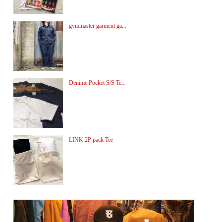
gymmaster garment ga...
Denime Pocket S/S Te...
LINK 2P pack Tee