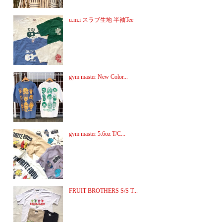
u.m.i スラブ生地 半袖Tee
gym master New Color...
gym master 5.6oz T/C...
FRUIT BROTHERS S/S T...