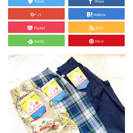
Tweet
Share
+1
Hatena
Pocket
RSS
feedly
Pin it