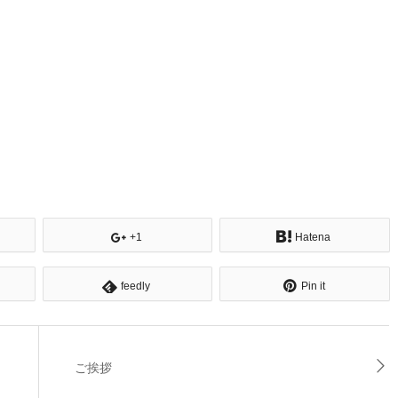
+1
Hatena
feedly
Pin it
ご挨拶