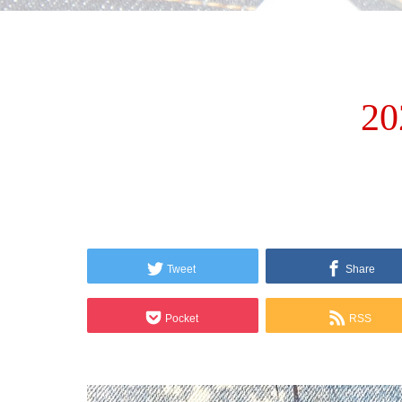
2
Tweet
Share
Pocket
RSS