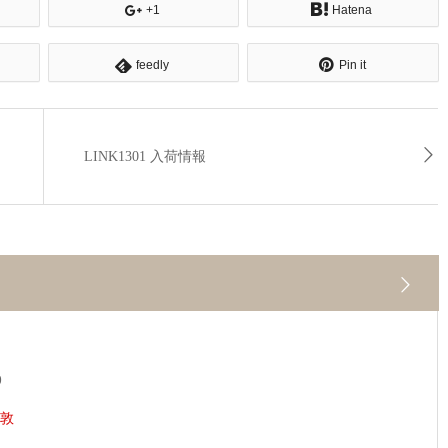
+1
Hatena
feedly
Pin it
LINK1301 入荷情報
9
敦