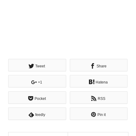
Tweet
Share
+1
Hatena
Pocket
RSS
feedly
Pin it