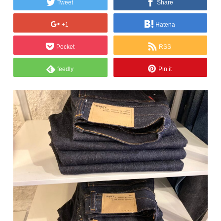
Tweet
Share
+1
Hatena
Pocket
RSS
feedly
Pin it