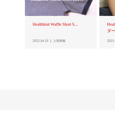
Healthknit Waffle Short S...
Hea
ダー 
2022.04.15
入荷情報
2021.