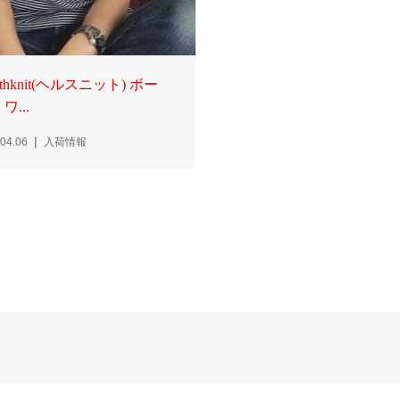
lthknit(ヘルスニット) ボー
ワ...
04.06
入荷情報