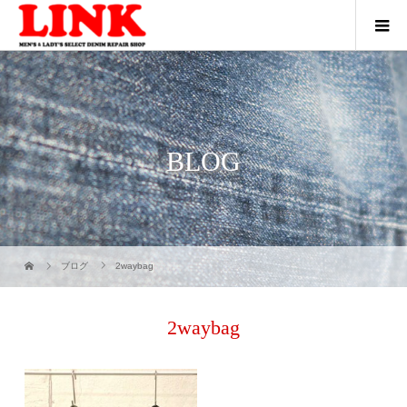
BLOG
ブログ
2waybag
2waybag