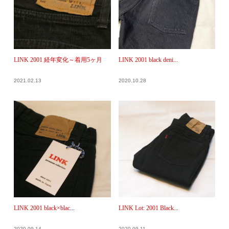
LINK 2001 経年変化～着用5ヶ月
LINK 2001 black deni...
2021.02.13
2020.10.28
LINK 2001 black×blac...
LINK Lot: 2001 Black...
2020.09.14
2020.09.11