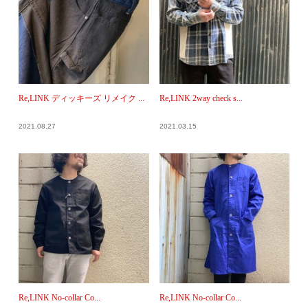
Re,LINK ディッキーズ リメイク ...
Re,LINK 2way check s...
2021.08.27
2021.03.15
Re,LINK No-collar Co...
Re,LINK No-collar Co...