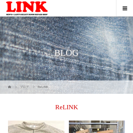
BLOG
ブログ
ReLINK
ReLINK