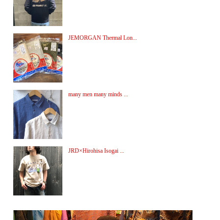
JEMORGAN Thermal Lon...
many men many minds ...
JRD×Hirohisa Isogai ...