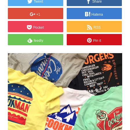
Tweet
Share
+1
Hatena
Pocket
RSS
feedly
Pin it