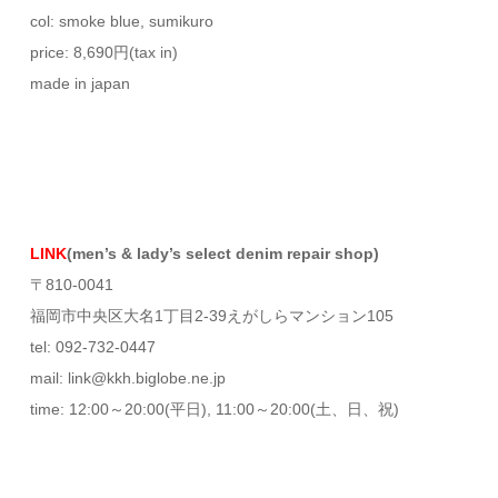
col: smoke blue, sumikuro
price: 8,690円(tax in)
made in japan
LINK
(men’s & lady’s select denim repair shop)
〒810-0041
福岡市中央区大名1丁目2-39えがしらマンション105
tel: 092-732-0447
mail: link@kkh.biglobe.ne.jp
time: 12:00～20:00(平日), 11:00～20:00(土、日、祝)