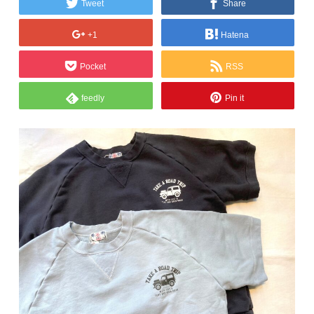
Tweet
Share
+1
Hatena
Pocket
RSS
feedly
Pin it