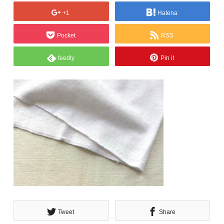
+1
Hatena
Pocket
RSS
feedly
Pin it
Tweet
Share