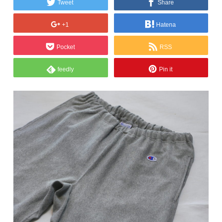
Tweet
Share
+1
Hatena
Pocket
RSS
feedly
Pin it