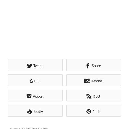
Tweet
Share
+1
Hatena
Pocket
RSS
feedly
Pin it