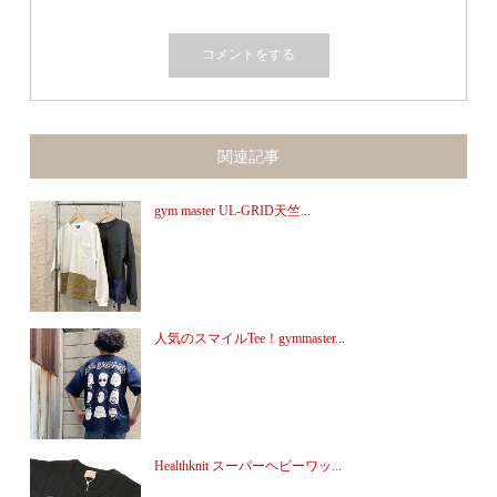
関連記事
gym master UL-GRID天竺...
人気のスマイルTee！gymmaster...
Healthknit スーパーヘビーワッ...