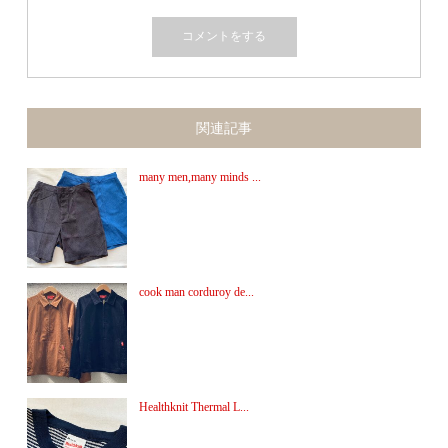
関連記事
many men,many minds ...
cook man corduroy de...
Healthknit Thermal L...