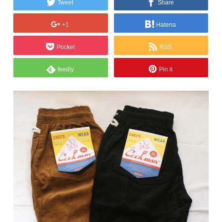
Tweet
Share
+1
Hatena
Pocket
RSS
feedly
Pin it