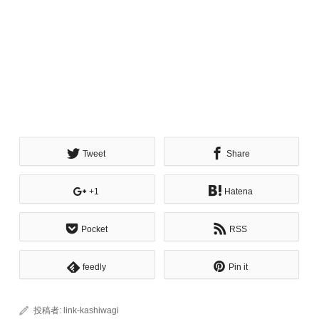
Tweet
Share
+1
Hatena
Pocket
RSS
feedly
Pin it
投稿者:
link-kashiwagi