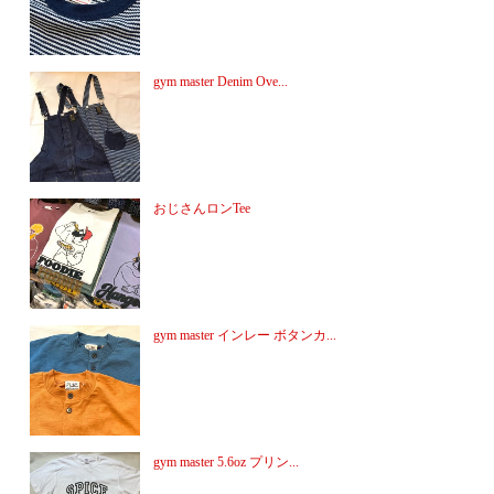
gym master Denim Ove...
おじさんロンTee
gym master インレー ボタンカ...
gym master 5.6oz プリン...