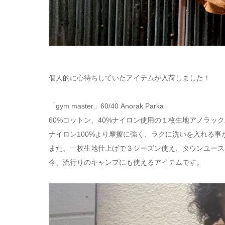
個人的に心待ちしていたアイテムが入荷しました！
「gym master」60/40 Anorak Parka
60%コットン、40%ナイロン使用の１枚生地アノラッ
ナイロン100%より摩擦に強く、ラクに洗いを入れる事
また、一枚生地仕上げで３シーズン使え、タウンユース
今、流行りのキャンプにも使えるアイテムです。