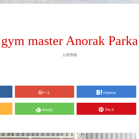
gym master Anorak Parka
入荷情報
+1
Hatena
feedly
Pin it