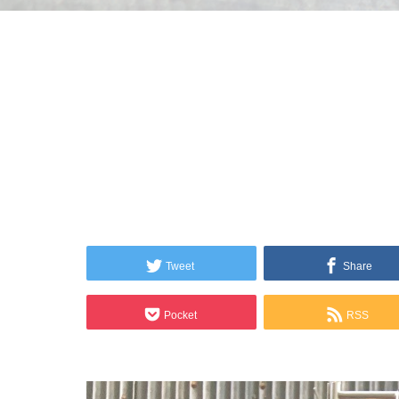
Tweet
Share
Pocket
RSS