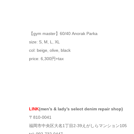
【gym master】60/40 Anorak Parka
size: S, M, L, XL
col: beige, olive, black
price: 6,300円+tax
LINK
(men’s & lady’s select denim repair shop)
〒810-0041
福岡市中央区大名1丁目2-39えがしらマンション105