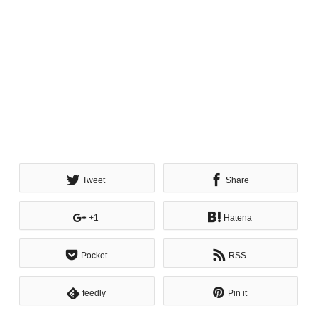
Tweet
Share
+1
Hatena
Pocket
RSS
feedly
Pin it