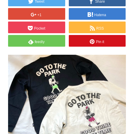
Tweet
Share
+1
Hatena
Pocket
RSS
feedly
Pin it