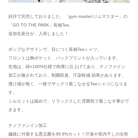
好評で完売しておりました、「gym master/ジムマスター」の
「GO TO THE PARK」長袖Tee。
追加生産分が、入荷しました！
ポップなデザインで、目につく長袖Teeシャツ。
フロントは胸ポケット、バックプリントが入っています。
生地は、綿×100%仕様で肉厚に仕上げてあり、ナノファイン
加工が施されており、制菌防臭、汗染軽減 効果があります。
透け感が無く、一枚でザックリ着こなせるTeeシャツになりま
す。
シルエットは緩めで、リラックスした雰囲気で着こなす事がで
きます。
ナノファンイン加工
繊維に付着する悪玉菌を99.9%カット！汗臭や室内干しの生乾