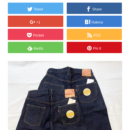
Tweet
Share
+1
Hatena
Pocket
RSS
feedly
Pin it