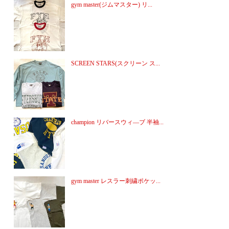
gym master(ジムマスター) リ...
SCREEN STARS(スクリーン ス...
champion リバースウィ―ブ 半袖...
gym master レスラー刺繍ポケッ...