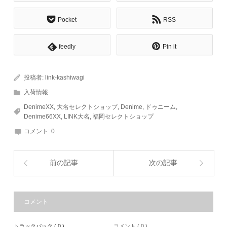
Pocket
RSS
feedly
Pin it
投稿者:
link-kashiwagi
入荷情報
DenimeXX
,
大名セレクトショップ
,
Denime
,
ドゥニーム
,
Denime66XX
,
LINK大名
,
福岡セレクトショップ
コメント:
0
前の記事
次の記事
コメント
トラックバック ( 0 )
コメント ( 0 )