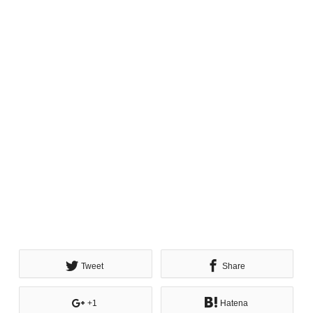
Tweet
Share
+1
Hatena