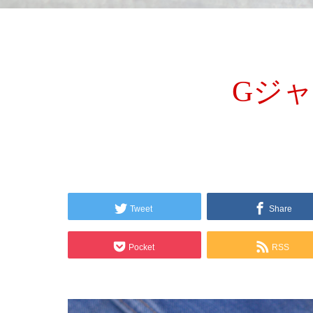
Gジャ
Tweet
Share
Pocket
RSS