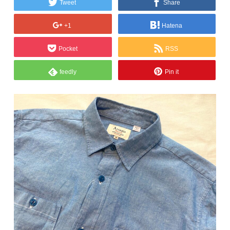
Tweet
Share
+1
Hatena
Pocket
RSS
feedly
Pin it