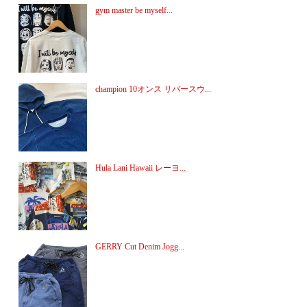
gym master be myself...
champion 10オンス リバースウ...
Hula Lani Hawaii レーヨ...
GERRY Cut Denim Jogg...