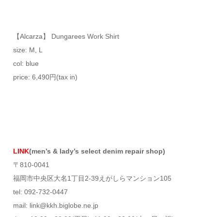
【Alcarza】 Dungarees Work Shirt
size: M, L
col: blue
price: 6,490円(tax in)
LINK
(men’s & lady’s select denim repair shop)
〒810-0041
福岡市中央区大名1丁目2-39えがしらマンション105
tel: 092-732-0447
mail: link@kkh.biglobe.ne.jp