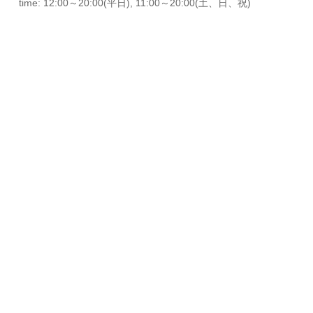
time: 12:00～20:00(平日), 11:00～20:00(土、日、祝)