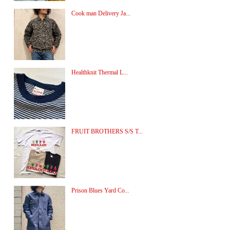
Cook man Delivery Ja...
Healthknit Thermal L...
FRUIT BROTHERS S/S T...
Prison Blues Yard Co...