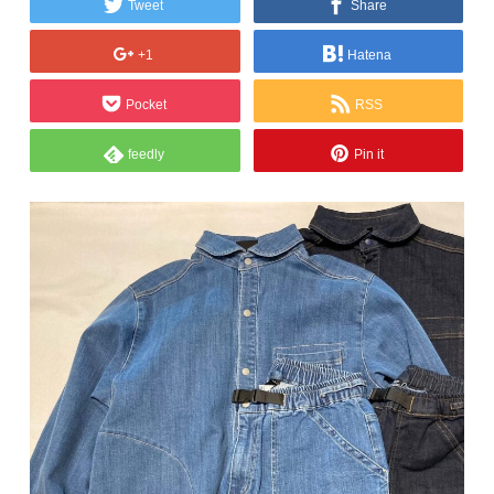
Tweet
Share
+1
Hatena
Pocket
RSS
feedly
Pin it