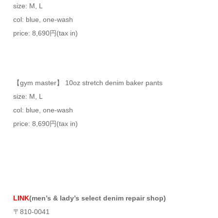
size: M, L
col: blue, one-wash
price: 8,690円(tax in)
【gym master】 10oz stretch denim baker pants
size: M, L
col: blue, one-wash
price: 8,690円(tax in)
LINK
(men’s & lady’s select denim repair shop)
〒810-0041