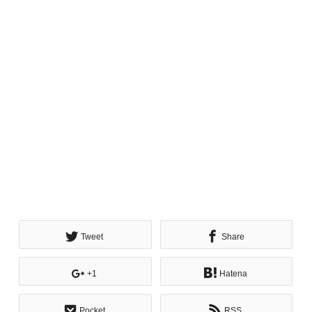
Tweet
Share
+1
Hatena
Pocket
RSS