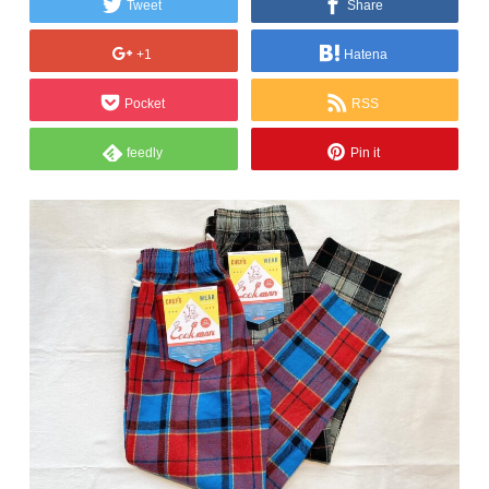
Tweet
Share
+1
Hatena
Pocket
RSS
feedly
Pin it