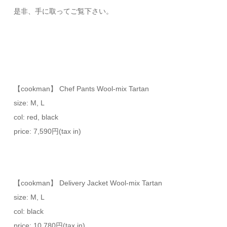
是非、手に取ってご覧下さい。
【cookman】 Chef Pants Wool-mix Tartan
size: M, L
col: red, black
price: 7,590円(tax in)
【cookman】 Delivery Jacket Wool-mix Tartan
size: M, L
col: black
price: 10,780円(tax in)