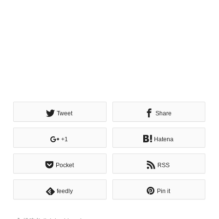
Tweet
Share
+1
Hatena
Pocket
RSS
feedly
Pin it