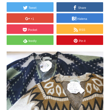
Tweet
Share
+1
Hatena
Pocket
RSS
feedly
Pin it