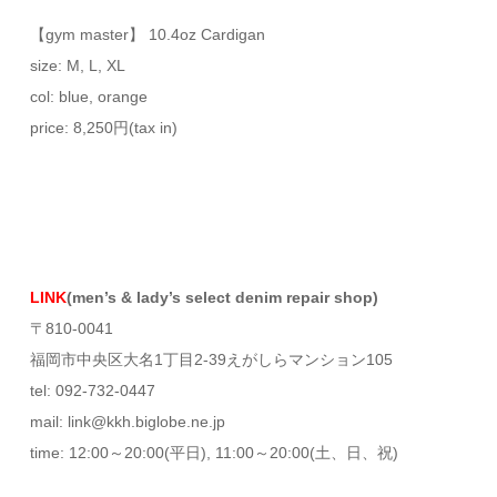
【gym master】 10.4oz Cardigan
size: M, L, XL
col: blue, orange
price: 8,250円(tax in)
LINK
(men’s & lady’s select denim repair shop)
〒810-0041
福岡市中央区大名1丁目2-39えがしらマンション105
tel: 092-732-0447
mail: link@kkh.biglobe.ne.jp
time: 12:00～20:00(平日), 11:00～20:00(土、日、祝)