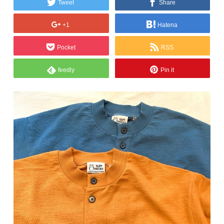
Tweet
Share
+1
Hatena
Pocket
RSS
feedly
Pin it