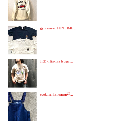
gym master FUN TIME ...
JRD×Hirohisa Isogai ...
cookman fisherman...