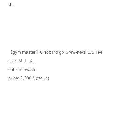
す。
【gym master】6.4oz Indigo Crew-neck S/S Tee
size: M, L, XL
col: one wash
price: 5,390円(tax in)