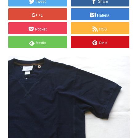
Tweet
Share
+1
Hatena
Pocket
RSS
feedly
Pin it