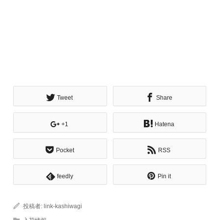
Tweet
Share
+1
Hatena
Pocket
RSS
feedly
Pin it
投稿者:
link-kashiwagi