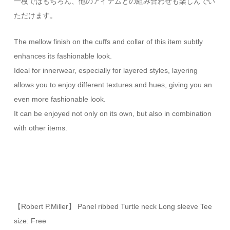
一枚ではもちろん、他のアイテムとの組み合わせも楽しんでい
ただけます。
The mellow finish on the cuffs and collar of this item subtly
enhances its fashionable look.
Ideal for innerwear, especially for layered styles, layering
allows you to enjoy different textures and hues, giving you an
even more fashionable look.
It can be enjoyed not only on its own, but also in combination
with other items.
【Robert P.Miller】 Panel ribbed Turtle neck Long sleeve Tee
size: Free