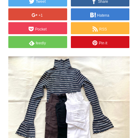
Tweet
Share
+1
Hatena
Pocket
RSS
feedly
Pin it