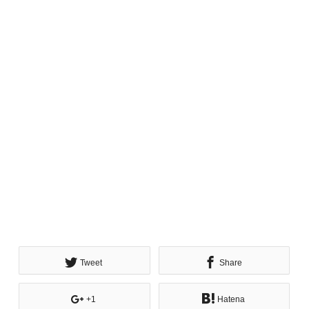
Tweet
Share
+1
Hatena