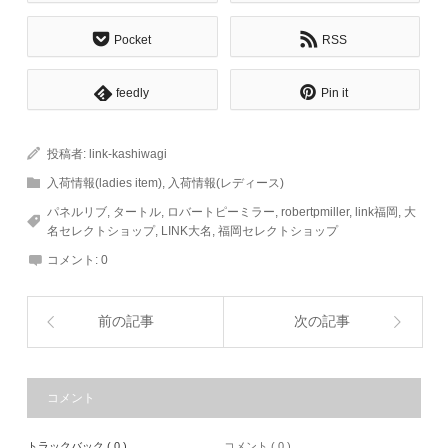
Pocket
RSS
feedly
Pin it
投稿者:
link-kashiwagi
入荷情報(ladies item)
,
入荷情報(レディース)
パネルリブ
,
タートル
,
ロバートピーミラー
,
robertpmiller
,
link福岡
,
大
名セレクトショップ
,
LINK大名
,
福岡セレクトショップ
コメント:
0
前の記事
次の記事
コメント
トラックバック ( 0 )
コメント ( 0 )