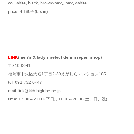
col: white, black, brown×navy, navy×white
price: 4,180円(tax in)
LINK
(men’s & lady’s select denim repair shop)
〒810-0041
福岡市中央区大名1丁目2-39えがしらマンション105
tel: 092-732-0447
mail: link@kkh.biglobe.ne.jp
time: 12:00～20:00(平日), 11:00～20:00(土、日、祝)