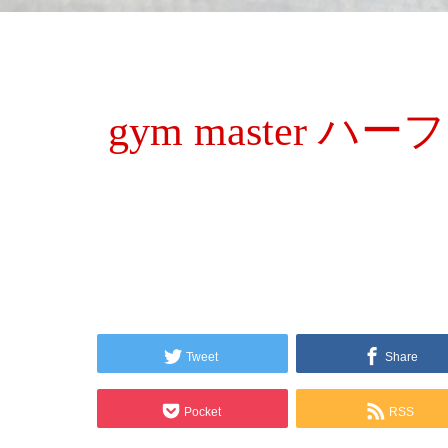
gym master
Tweet
Share
Pocket
RSS