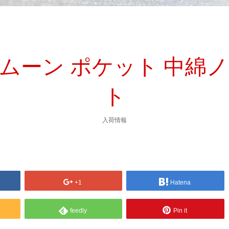
 ハーフムーン ポケット 
ト
入荷情報
+1
Hatena
feedly
Pin it