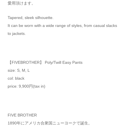
愛用頂けます。
Tapered, sleek silhouette.
It can be worn with a wide range of styles, from casual slacks
to jackets.
【FIVEBROTHER】 Poly/Twill Easy Pants
size: S, M, L
col: black
price: 9,900円(tax in)
FIVE BROTHER
1890年にアメリカ合衆国ニューヨークで誕生。