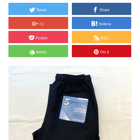
Tweet
Share
+1
Hatena
Pocket
RSS
feedly
Pin it