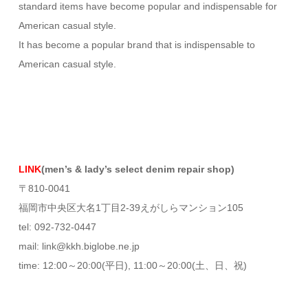
standard items have become popular and indispensable for
American casual style.
It has become a popular brand that is indispensable to
American casual style.
LINK
(men’s & lady’s select denim repair shop)
〒810-0041
福岡市中央区大名1丁目2-39えがしらマンション105
tel: 092-732-0447
mail: link@kkh.biglobe.ne.jp
time: 12:00～20:00(平日), 11:00～20:00(土、日、祝)