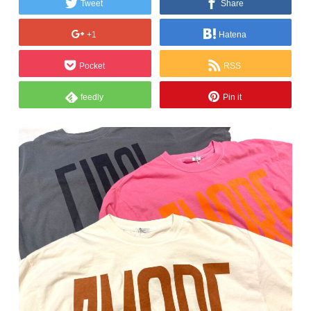
Tweet
Share
+1
Hatena
Pocket
RSS
feedly
Pin it