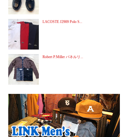
LACOSTE J2909 Polo S...
Robert P.Miller パネルリ...