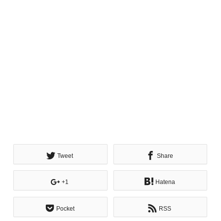
Tweet
Share
+1
Hatena
Pocket
RSS